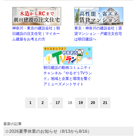
神奈川・東京の建設会社｜朝
東京・神奈川の建設会社｜賃
日建設の注文住宅｜マイホー
貸マンション・戸建注文住宅
ム建築をお考えの方
は朝日建設へ
朝日建設の動画コミュニティ
チャンネル『やるぞうTVラン
ド』地域と企業と環境を繋ぐ
アミューズメントサイト
1
2
...
17
18
19
20
21
最新の記事
☆2026夏季休業のお知らせ（8/13から8/16）