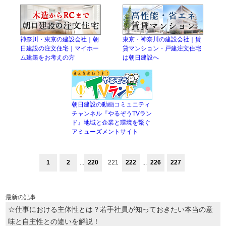
神奈川・東京の建設会社｜朝
東京・神奈川の建設会社｜賃
日建設の注文住宅｜マイホー
貸マンション・戸建注文住宅
ム建築をお考えの方
は朝日建設へ
朝日建設の動画コミュニティ
チャンネル『やるぞうTVラン
ド』地域と企業と環境を繋ぐ
アミューズメントサイト
1
2
...
220
221
222
...
226
227
最新の記事
☆仕事における主体性とは？若手社員が知っておきたい本当の意
味と自主性との違いを解説！