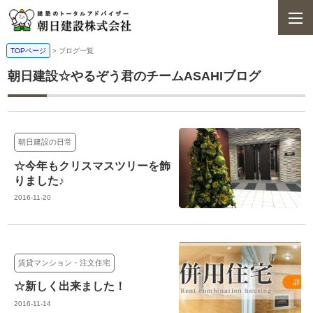
TOPページ
>
ブログ一覧
朝日建設☆やるぞう君のチームASAHIブログ
朝日建設の日常
☆今年もクリスマスツリーを飾
りました♪
2016-11-20
賃貸マンション・注文住宅
☆新しく出来ました！
2016-11-14